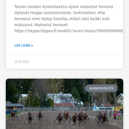
Tämän vuoden Kymenlaakso-ajoon maksetut hevoset
löytyvät Heppa-järjestelmästä. Tarkistathan, että
hevosesi nimi löytyy listoilta, mikäli olet kaikki erät
maksanut. Maksetut hevoset:
https://heppa.hippos.fi/mobiili/races/major/1000000000000
LUE LISÄÄ »
28.8.2025
AJANKOHTAISTA