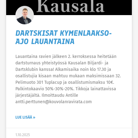
DARTSKISAT KYMENLAAKSO-
AJO LAUANTAINA
Lauantaina ravien jälkeen 2. kerroksessa heitetään
dartsturnaus yhteistyössä Kausalan Biljardi- ja
Dartsklubin kanssa! Alkamisaika noin klo 17.30 ja
osallistujia kisaan mahtuu mukaan maksimissaan 32.
Pelimuoto 301 Tuplacup ja osallistumismaksu 10€.
Palkintokaavio 50%-30%-20%. Tikkoja lainattavissa
järjestäjältä. Ilmoittaudu Antille
antti.perttunen@kouvolanravirata.com
LUE LISÄÄ »
1.10.2025