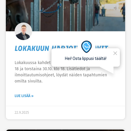
LOKAKUUN HARJOITUSRAVIT
Lokakuussa kahdet harjoitusravit: tiistaina 14.10. klo
18 ja torstaina 30.10. klo 18. Lisätiedot ja
ilmoittautumisohjeet, löydät näiden tapahtumien
omilta sivuilta.
LUE LISÄÄ »
22.9.2025