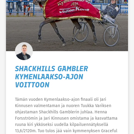
SHACKHILLS GAMBLER
KYMENLAAKSO-AJON
VOITTOON
Tämän vuoden Kymenlaakso-ajon finaali oli Jari
Kinnusen valmentaman ja nuoren Tuukka Variksen
ohjastaman Shackhills Gamblerin juhlaa. Henna
Forsströmin ja Jari Kinnusen omistama ja kasvattama
ruuna kiri ykköseksi uudella kilpailuennätyksellä
13,6/2120m. Tuo tulos jää vain kymmenyksen Graceful