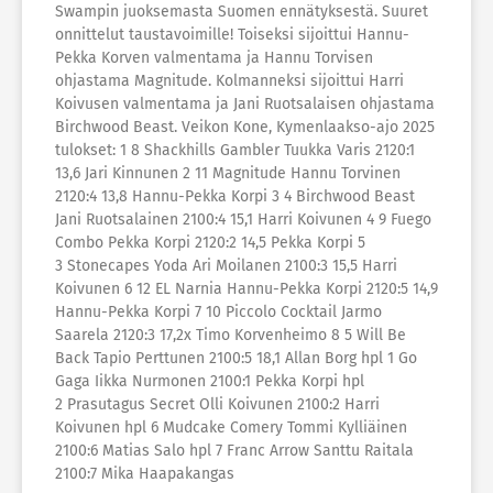
Swampin juoksemasta Suomen ennätyksestä. Suuret
onnittelut taustavoimille! Toiseksi sijoittui Hannu-
Pekka Korven valmentama ja Hannu Torvisen
ohjastama Magnitude. Kolmanneksi sijoittui Harri
Koivusen valmentama ja Jani Ruotsalaisen ohjastama
Birchwood Beast. Veikon Kone, Kymenlaakso-ajo 2025
tulokset: 1 8 Shackhills Gambler Tuukka Varis 2120:1
13,6 Jari Kinnunen 2 11 Magnitude Hannu Torvinen
2120:4 13,8 Hannu-Pekka Korpi 3 4 Birchwood Beast
Jani Ruotsalainen 2100:4 15,1 Harri Koivunen 4 9 Fuego
Combo Pekka Korpi 2120:2 14,5 Pekka Korpi 5
3 Stonecapes Yoda Ari Moilanen 2100:3 15,5 Harri
Koivunen 6 12 EL Narnia Hannu-Pekka Korpi 2120:5 14,9
Hannu-Pekka Korpi 7 10 Piccolo Cocktail Jarmo
Saarela 2120:3 17,2x Timo Korvenheimo 8 5 Will Be
Back Tapio Perttunen 2100:5 18,1 Allan Borg hpl 1 Go
Gaga Iikka Nurmonen 2100:1 Pekka Korpi hpl
2 Prasutagus Secret Olli Koivunen 2100:2 Harri
Koivunen hpl 6 Mudcake Comery Tommi Kylliäinen
2100:6 Matias Salo hpl 7 Franc Arrow Santtu Raitala
2100:7 Mika Haapakangas