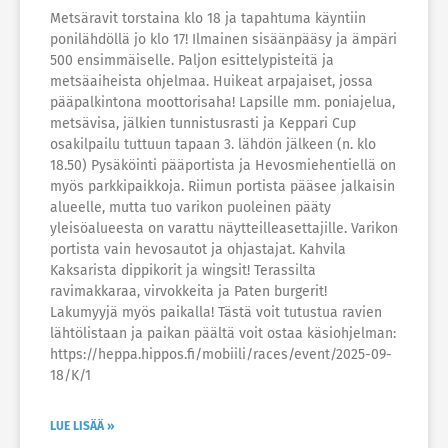
Metsäravit torstaina klo 18 ja tapahtuma käyntiin
ponilähdöllä jo klo 17! Ilmainen sisäänpääsy ja ämpäri
500 ensimmäiselle. Paljon esittelypisteitä ja
metsäaiheista ohjelmaa. Huikeat arpajaiset, jossa
pääpalkintona moottorisaha! Lapsille mm. poniajelua,
metsävisa, jälkien tunnistusrasti ja Keppari Cup
osakilpailu tuttuun tapaan 3. lähdön jälkeen (n. klo
18.50) Pysäköinti pääportista ja Hevosmiehentiellä on
myös parkkipaikkoja. Riimun portista pääsee jalkaisin
alueelle, mutta tuo varikon puoleinen pääty
yleisöalueesta on varattu näytteilleasettajille. Varikon
portista vain hevosautot ja ohjastajat. Kahvila
Kaksarista dippikorit ja wingsit! Terassilta
ravimakkaraa, virvokkeita ja Paten burgerit!
Lakumyyjä myös paikalla! Tästä voit tutustua ravien
lähtölistaan ja paikan päältä voit ostaa käsiohjelman:
https://heppa.hippos.fi/mobiili/races/event/2025-09-
18/K/1
LUE LISÄÄ »