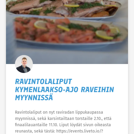
RAVINTOLALIPUT
KYMENLAAKSO-AJO RAVEIHIN
MYYNNISSÄ
Ravintolaliput on nyt raviradan lippukaupassa
myynnissä, sekä karsintailtaan torstaille 2.10., että
finaalilauantaille 11.10. Liput löydät sivun oikeasta
reunasta, sekä tästä: https://events.liveto.io/?