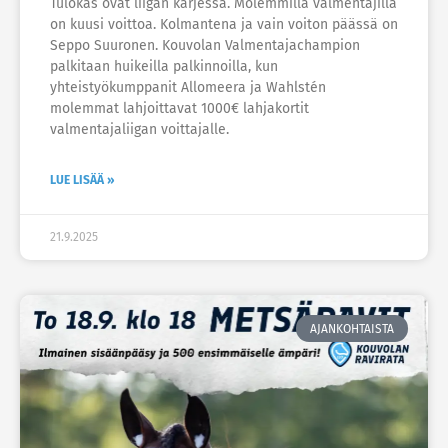
Tulokas ovat liigan kärjessä. Molemmilla valmentajilla
on kuusi voittoa. Kolmantena ja vain voiton päässä on
Seppo Suuronen. Kouvolan Valmentajachampion
palkitaan huikeilla palkinnoilla, kun
yhteistyökumppanit Allomeera ja Wahlstén
molemmat lahjoittavat 1000€ lahjakortit
valmentajaliigan voittajalle.
LUE LISÄÄ »
21.9.2025
AJANKOHTAISTA