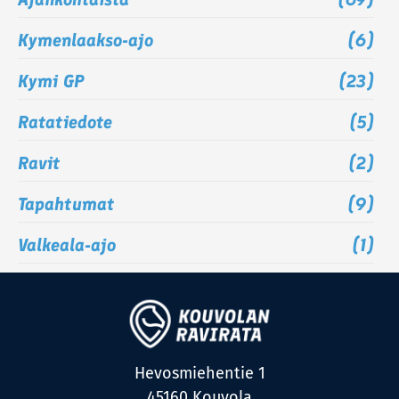
Kymenlaakso-ajo
(6)
Kymi GP
(23)
Ratatiedote
(5)
Ravit
(2)
Tapahtumat
(9)
Valkeala-ajo
(1)
Hevosmiehentie 1
45160 Kouvola