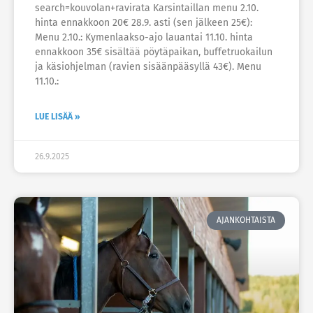
search=kouvolan+ravirata Karsintaillan menu 2.10.
hinta ennakkoon 20€ 28.9. asti (sen jälkeen 25€):
Menu 2.10.: Kymenlaakso-ajo lauantai 11.10. hinta
ennakkoon 35€ sisältää pöytäpaikan, buffetruokailun
ja käsiohjelman (ravien sisäänpääsyllä 43€). Menu
11.10.:
LUE LISÄÄ »
26.9.2025
AJANKOHTAISTA