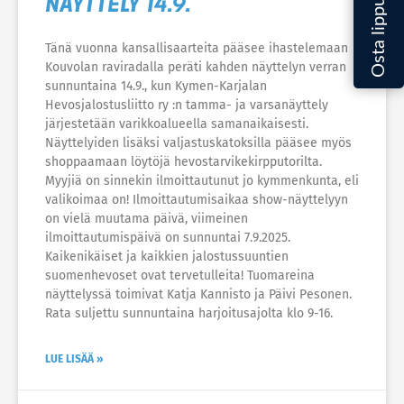
NÄYTTELY 14.9.
Tänä vuonna kansallisaarteita pääsee ihastelemaan
Kouvolan raviradalla peräti kahden näyttelyn verran
sunnuntaina 14.9., kun Kymen-Karjalan
Hevosjalostusliitto ry :n tamma- ja varsanäyttely
järjestetään varikkoalueella samanaikaisesti.
Näyttelyiden lisäksi valjastuskatoksilla pääsee myös
shoppaamaan löytöjä hevostarvikekirpputorilta.
Myyjiä on sinnekin ilmoittautunut jo kymmenkunta, eli
valikoimaa on! Ilmoittautumisaikaa show-näyttelyyn
on vielä muutama päivä, viimeinen
ilmoittautumispäivä on sunnuntai 7.9.2025.
Kaikenikäiset ja kaikkien jalostussuuntien
suomenhevoset ovat tervetulleita! Tuomareina
näyttelyssä toimivat Katja Kannisto ja Päivi Pesonen.
Rata suljettu sunnuntaina harjoitusajolta klo 9-16.
LUE LISÄÄ »