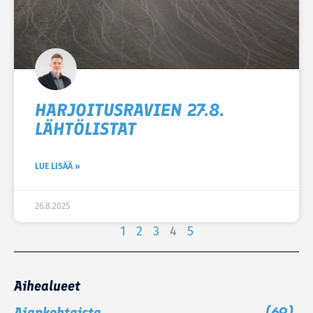
HARJOITUSRAVIEN 27.8.
LÄHTÖLISTAT
LUE LISÄÄ »
26.8.2025
1
2
3
4
5
Aihealueet
Ajankohtaista
(69)