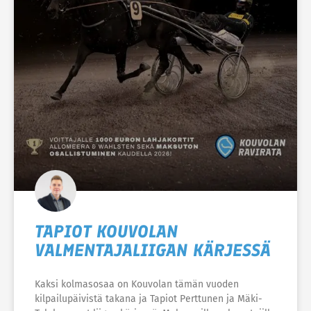
TAPIOT KOUVOLAN
VALMENTAJALIIGAN KÄRJESSÄ
Kaksi kolmasosaa on Kouvolan tämän vuoden
kilpailupäivistä takana ja Tapiot Perttunen ja Mäki-