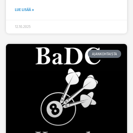
LUE LISÄÄ »
12.10.2025
AJANKOHTAISTA