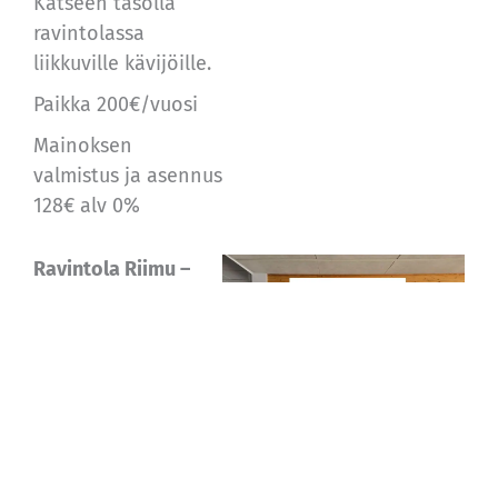
Katseen tasolla
ravintolassa
liikkuville kävijöille.
Paikka
200€/vuosi
Mainoksen
valmistus ja asennus
128€ alv 0%
Ravintola Riimu –
parrumainos
2000x600mm
Hyvin näkyvissä
ravintolakatsomon
yläpuolella.
Paikka
300€/vuosi