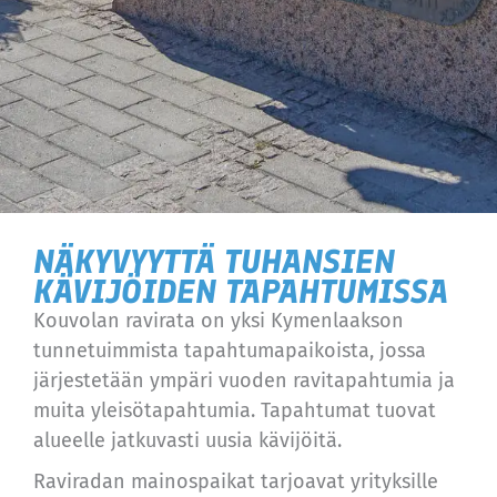
NÄKYVYYTTÄ TUHANSIEN
KÄVIJÖIDEN TAPAHTUMISSA
Kouvolan ravirata on yksi Kymenlaakson
tunnetuimmista tapahtumapaikoista, jossa
järjestetään ympäri vuoden ravitapahtumia ja
muita yleisötapahtumia. Tapahtumat tuovat
alueelle jatkuvasti uusia kävijöitä.
Raviradan mainospaikat tarjoavat yrityksille