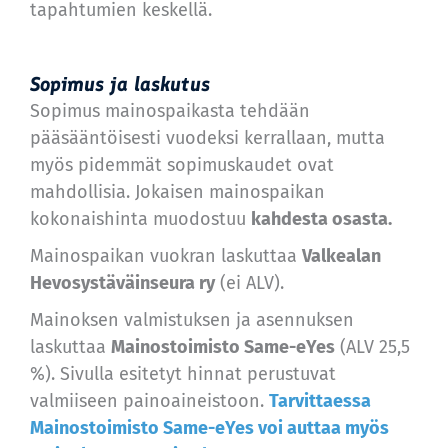
tapahtumien keskellä.
Sopimus ja laskutus
Sopimus mainospaikasta tehdään
pääsääntöisesti vuodeksi kerrallaan, mutta
myös pidemmät sopimuskaudet ovat
mahdollisia. Jokaisen mainospaikan
kokonaishinta muodostuu
kahdesta osasta.
Mainospaikan vuokran laskuttaa
Valkealan
Hevosystäväinseura ry
(ei ALV).
Mainoksen valmistuksen ja asennuksen
laskuttaa
Mainostoimisto Same-eYes
(ALV 25,5
%). Sivulla esitetyt hinnat perustuvat
valmiiseen painoaineistoon.
Tarvittaessa
Mainostoimisto Same-eYes voi auttaa myös