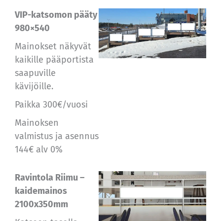
VIP-katsomon pääty
980×540
Mainokset näkyvät
kaikille pääportista
saapuville
kävijöille.
Paikka
300€/vuosi
Mainoksen
valmistus ja asennus
144€ alv 0%
Ravintola Riimu –
kaidemainos
2100x350mm