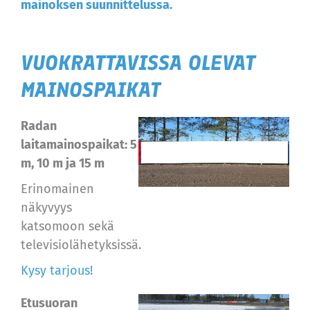
mainoksen suunnittelussa.
VUOKRATTAVISSA OLEVAT
MAINOSPAIKAT
Radan
laitamainospaikat: 5
m, 10 m ja 15 m
Erinomainen
näkyvyys
katsomoon sekä
televisiolähetyksissä.
Kysy tarjous!
Etusuoran