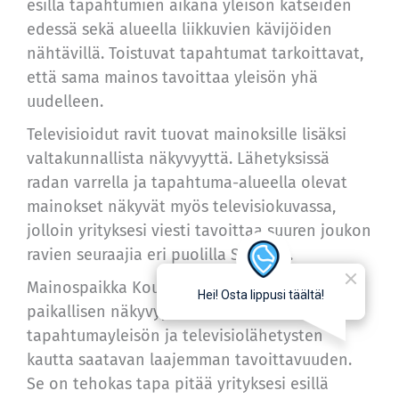
esillä tapahtumien aikana yleisön katseiden
edessä sekä alueella liikkuvien kävijöiden
nähtävillä. Toistuvat tapahtumat tarkoittavat,
että sama mainos tavoittaa yleisön yhä
uudelleen.
Televisioidut ravit tuovat mainoksille lisäksi
valtakunnallista näkyvyyttä. Lähetyksissä
radan varrella ja tapahtuma-alueella olevat
mainokset näkyvät myös televisiokuvassa,
jolloin yrityksesi viesti tavoittaa suuren joukon
ravien seuraajia eri puolilla Suomea.
Mainospaikka Kouvolan raviradalla yhdistää
paikallisen näkyvyyden, toistuvan
tapahtumayleisön ja televisiolähetysten
kautta saatavan laajemman tavoittavuuden.
Se on tehokas tapa pitää yrityksesi esillä