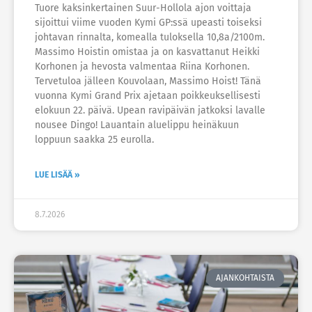
Tuore kaksinkertainen Suur-Hollola ajon voittaja
sijoittui viime vuoden Kymi GP:ssä upeasti toiseksi
johtavan rinnalta, komealla tuloksella 10,8a/2100m.
Massimo Hoistin omistaa ja on kasvattanut Heikki
Korhonen ja hevosta valmentaa Riina Korhonen.
Tervetuloa jälleen Kouvolaan, Massimo Hoist! Tänä
vuonna Kymi Grand Prix ajetaan poikkeuksellisesti
elokuun 22. päivä. Upean ravipäivän jatkoksi lavalle
nousee Dingo! Lauantain aluelippu heinäkuun
loppuun saakka 25 eurolla.
LUE LISÄÄ »
8.7.2026
AJANKOHTAISTA