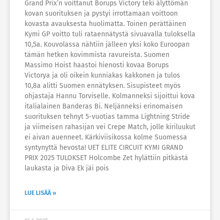
Grand Prix’n voittanut Borups Victory teki älyttömän
kovan suorituksen ja pystyi irrottamaan voittoon
kovasta avauksesta huolimatta. Toinen perättäinen
Kymi GP voitto tuli rataennätystä sivuavalla tuloksella
10,5a. Kouvolassa nähtiin jälleen yksi koko Euroopan
tämän hetken kovimmista ravureista. Suomen
Massimo Hoist haastoi hienosti kovaa Borups
Victorya ja oli oikein kunniakas kakkonen ja tulos
10,8a alitti Suomen ennätyksen. Sisupisteet myös
ohjastaja Hannu Torviselle. Kolmanneksi sijoittui kova
italialainen Banderas Bi. Neljänneksi erinomaisen
suorituksen tehnyt 5-vuotias tamma Lightning Stride
ja viimeisen rahasijan vei Crepe Match, jolle kiriluukut
ei aivan auenneet. Kärkiviisikossa kolme Suomessa
syntynyttä hevosta! UET ELITE CIRCUIT KYMI GRAND
PRIX 2025 TULOKSET Holcombe Zet hylättiin pitkästä
laukasta ja Diva Ek jäi pois
LUE LISÄÄ »