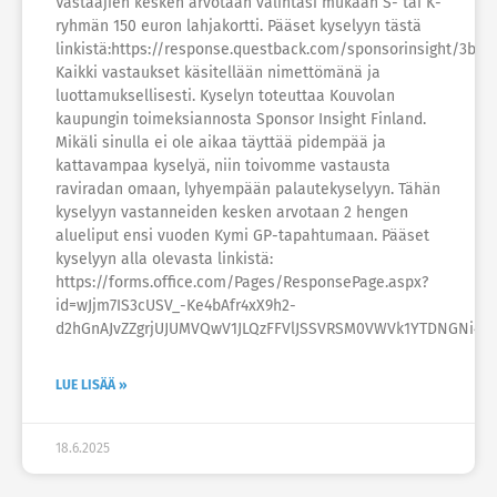
Vastaajien kesken arvotaan valintasi mukaan S- tai K-
ryhmän 150 euron lahjakortti. Pääset kyselyyn tästä
linkistä:https://response.questback.com/sponsorinsight/3bg
Kaikki vastaukset käsitellään nimettömänä ja
luottamuksellisesti. Kyselyn toteuttaa Kouvolan
kaupungin toimeksiannosta Sponsor Insight Finland.
Mikäli sinulla ei ole aikaa täyttää pidempää ja
kattavampaa kyselyä, niin toivomme vastausta
raviradan omaan, lyhyempään palautekyselyyn. Tähän
kyselyyn vastanneiden kesken arvotaan 2 hengen
alueliput ensi vuoden Kymi GP-tapahtumaan. Pääset
kyselyyn alla olevasta linkistä:
https://forms.office.com/Pages/ResponsePage.aspx?
id=wJjm7IS3cUSV_-Ke4bAfr4xX9h2-
d2hGnAJvZZgrjUJUMVQwV1JLQzFFVlJSSVRSM0VWVk1YTDNGNi4u
LUE LISÄÄ »
18.6.2025