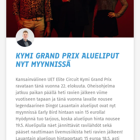
KYMI GRAND PRIX ALUELIPUT
NYT MYYNNISSÄ
Kansainvälinen UET Elite Circuit Kymi Grand Prix
ravataan tänä vuonna 22. elokuuta. Oheisohjelma
jatkuu paikan päällä heti ravien jälkeen viime
vuotiseen tapaan ja tänä vuonna lavalle nousee
legendaarinen Dingo! Lauantain alueliput ovat nyt
myynnissä Early Bird hintaan vain 15 eurolla!
Hyödynnä tuo tarjous, koska aluelipun hinta nousee
19.5. Aluelipulla näet jännittävät ravilähdöt sekä
pääset nauttimaan livemusiikista heti ravien jälkeen!
Lauantain aluelipun hintaportaat: 15 euroa 18.5. asti