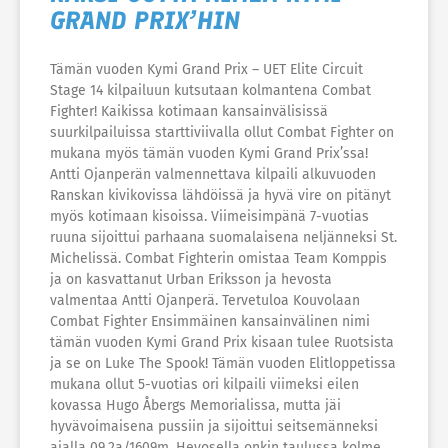
GRAND PRIX’HIN
Tämän vuoden Kymi Grand Prix – UET Elite Circuit
Stage 14 kilpailuun kutsutaan kolmantena Combat
Fighter! Kaikissa kotimaan kansainvälisissä
suurkilpailuissa starttiviivalla ollut Combat Fighter on
mukana myös tämän vuoden Kymi Grand Prix’ssa!
Antti Ojanperän valmennettava kilpaili alkuvuoden
Ranskan kivikovissa lähdöissä ja hyvä vire on pitänyt
myös kotimaan kisoissa. Viimeisimpänä 7-vuotias
ruuna sijoittui parhaana suomalaisena neljänneksi St.
Michelissä. Combat Fighterin omistaa Team Komppis
ja on kasvattanut Urban Eriksson ja hevosta
valmentaa Antti Ojanperä. Tervetuloa Kouvolaan
Combat Fighter Ensimmäinen kansainvälinen nimi
tämän vuoden Kymi Grand Prix kisaan tulee Ruotsista
ja se on Luke The Spook! Tämän vuoden Elitloppetissa
mukana ollut 5-vuotias ori kilpaili viimeksi eilen
kovassa Hugo Åbergs Memorialissa, mutta jäi
hyvävoimaisena pussiin ja sijoittui seitsemänneksi
ajalla 09,2a/1609m. Hevosella onkin taulussa kolme