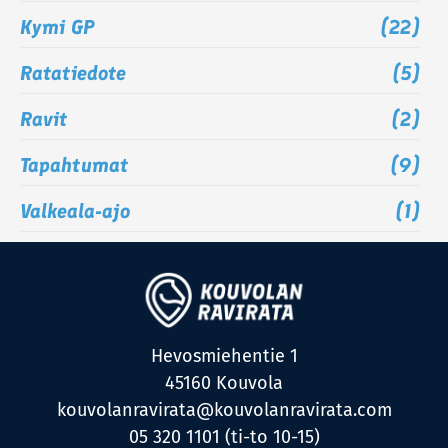
Kymi GP
(22)
Ratatiedote
(5)
Ravit
(2)
Tapahtumat
(9)
Valkeala-ajo
(1)
Hevosmiehentie 1
45160 Kouvola
kouvolanravirata@kouvolanravirata.com
05 320 1101 (ti-to 10-15)