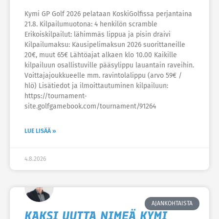
Kymi GP Golf 2026 pelataan KoskiGolfissa perjantaina
21.8. Kilpailumuotona: 4 henkilön scramble
Erikoiskilpailut: lähimmäs lippua ja pisin draivi
Kilpailumaksu: Kausipelimaksun 2026 suorittaneille
20€, muut 65€ Lähtöajat alkaen klo 10.00 Kaikille
kilpailuun osallistuville pääsylippu lauantain raveihin.
Voittajajoukkueelle mm. ravintolalippu (arvo 59€ /
hlö) Lisätiedot ja ilmoittautuminen kilpailuun:
https://tournament-
site.golfgamebook.com/tournament/91264
LUE LISÄÄ »
4.8.2026
AJANKOHTAISTA
KAKSI UUTTA NIMEÄ KYMI