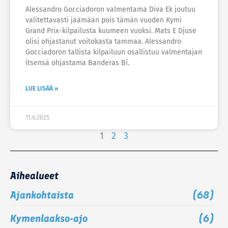
Alessandro Gocciadoron valmentama Diva Ek joutuu
valitettavasti jäämään pois tämän vuoden Kymi
Grand Prix-kilpailusta kuumeen vuoksi. Mats E Djuse
olisi ohjastanut voitokasta tammaa. Alessandro
Gocciadoron tallista kilpailuun osallistuu valmentajan
itsensä ohjastama Banderas Bi.
LUE LISÄÄ »
11.6.2025
1
2
3
Aihealueet
Ajankohtaista
(68)
Kymenlaakso-ajo
(6)