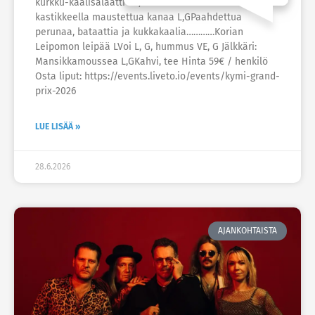
kurkku-kaalisalaatti VE, G…………..Chimichurri-
kastikkeella maustettua kanaa L,GPaahdettua
perunaa, bataattia ja kukkakaalia…………Korian
Leipomon leipää LVoi L, G, hummus VE, G Jälkkäri:
Mansikkamoussea L,GKahvi, tee Hinta 59€ / henkilö
Osta liput: https://events.liveto.io/events/kymi-grand-
prix-2026
LUE LISÄÄ »
28.6.2026
AJANKOHTAISTA