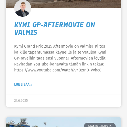
KYMI GP-AFTERMOVIE ON
VALMIS
Kymi Grand Prix 2025 Aftermovie on valmis! Kiitos
kaikille tapahtumassa käyneille ja tervetuloa Kymi
GP-raveihin taas ensi vuonna! Aftermovien löydät
Raviradan YouTube-kanavalta tämän linkin takaa:
https://www.youtube.com/watch?v=BzrnD-Vyhc8
LUE LISÄÄ »
27.6.2025
AJANKOHTAISTA