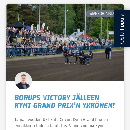
AJANKOHTAISTA
BORUPS VICTORY JÄLLEEN
KYMI GRAND PRIX’N YKKÖNEN!
Tämän vuoden UET Elite Circuit Kymi Grand Prix oli
ennakkoon todella laadukas. Viime vuonna Kymi