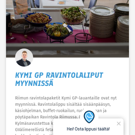
KYMI GP RAVINTOLALIPUT
MYYNNISSÄ
Riimun ravintolapaketit Kymi GP-lauantaille ovat nyt
myynnissä. Ravintolalippu sisältää sisäänpääsyn,
käsiohjelman, buffet-ruokailun, ruokajuoman ja
pöytäpaikan Ravintola Riimussa. MENU:
Kylmäsavustettua kirjolohta Skagenin tapaan L,
GVälimerellistä feta-pastasalaattia L, GSeasam-