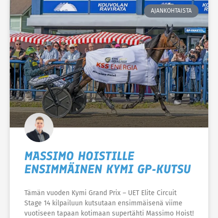
AJANKOHTAISTA
MASSIMO HOISTILLE
ENSIMMÄINEN KYMI GP-KUTSU
Tämän vuoden Kymi Grand Prix – UET Elite Circuit
Stage 14 kilpailuun kutsutaan ensimmäisenä viime
vuotiseen tapaan kotimaan supertähti Massimo Hoist!