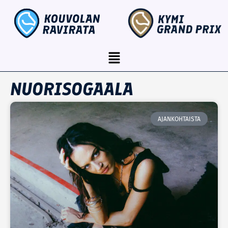
Siirry
content
sisältöön
Menu
NUORISOGAALA
AJANKOHTAISTA