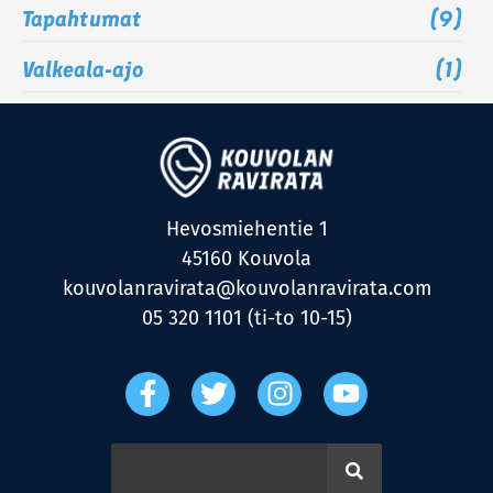
Tapahtumat
(9)
Valkeala-ajo
(1)
Hevosmiehentie 1
45160 Kouvola
kouvolanravirata@kouvolanravirata.com
05 320 1101 (ti-to 10-15)
F
T
I
Y
a
w
n
o
c
i
s
u
e
t
t
t