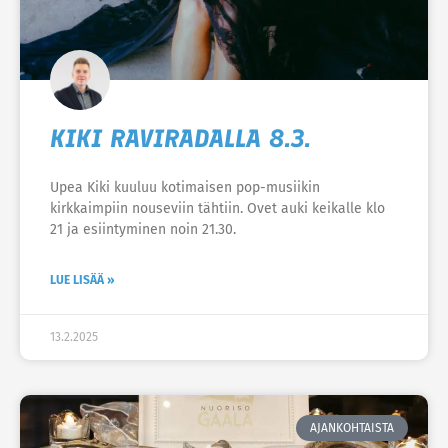
KIKI RAVIRADALLA 8.3.
Upea Kiki kuuluu kotimaisen pop-musiikin
kirkkaimpiin nouseviin tähtiin. Ovet auki keikalle klo
21 ja esiintyminen noin 21.30.
LUE LISÄÄ »
13.2.2025
AJANKOHTAISTA