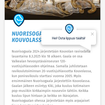
NUORISOGAALA JÄRJESTETÄÄN
KOUVOLASSA
Nuorisogaala 2024 järjestetään Kouvolan raviradalla
lauantaina 8.3.2025 klo 18 alkaen. Gaala on osa
Valkealan hevosystäväinseuran 120-
vuotisjuhlavuoden ohjelmaa. Samalla juhlistetaan
ravikoulutoiminnan 20-vuotisjuhlavuotta Kouvolassa,
kun poniravikoulu starttasi vuonna 2005. Myös
ensimmäinen Nuorisogaala järjestettiin Kouvolassa.
Gaalan jälkeen esiintyy Kiki, joka kuuluu kotimaisen
pop-musiikin kirkkaimpiin nouseviin tähtiin. Keikka
kuuluu lipun hintaan ja keikka on ikärajaton.
Nuorisogaalan ohessa järjestetään myös arpajaiset