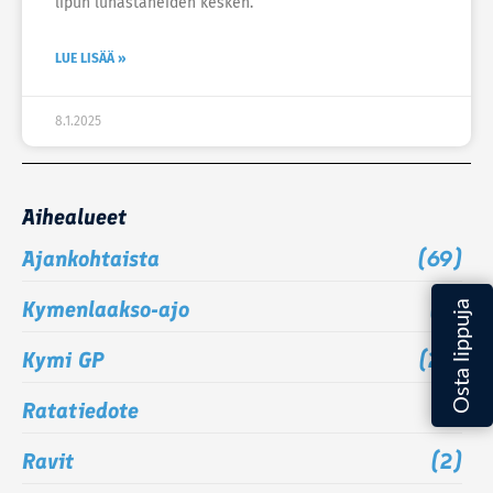
lipun lunastaneiden kesken.
LUE LISÄÄ »
8.1.2025
Aihealueet
Ajankohtaista
(69)
Kymenlaakso-ajo
(6)
Kymi GP
(23)
Ratatiedote
(5)
Ravit
(2)