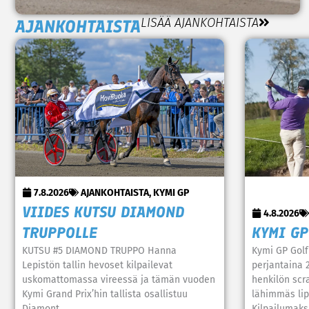
LISÄÄ AJANKOHTAISTA
AJANKOHTAISTA
7.8.2026
AJANKOHTAISTA
,
KYMI GP
VIIDES KUTSU DIAMOND
4.8.2026
TRUPPOLLE
KYMI GP
KUTSU #5 DIAMOND TRUPPO Hanna
Kymi GP Golf
Lepistön tallin hevoset kilpailevat
perjantaina 2
uskomattomassa vireessä ja tämän vuoden
henkilön scra
Kymi Grand Prix’hin tallista osallistuu
lähimmäs lipp
Diamont
Kilpailumaks