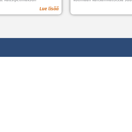
Lue lisää
i