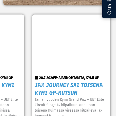
KYMI GP
20.7.2026
AJANKOHTAISTA
,
KYMI GP
 KYMI
JAX JOURNEY SAI TOISENA
KYMI GP-KUTSUN
– UET Elite
Tämän vuoden Kymi Grand Prix – UET Elite
sutaan
Circuit Stage 14 kilpailuun kutsutaan
ikissa
toisena huimassa vireessä kilpaileva Jax
kilpailuissa
Journey! Hevonen