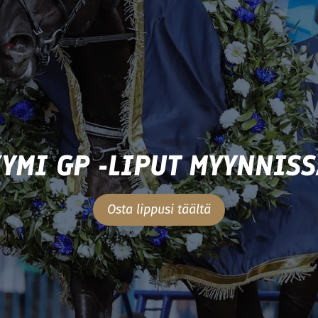
YMI GP -LIPUT MYYNNIS
Osta lippusi täältä