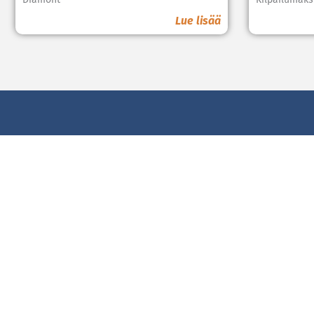
Lue lisää
Liity kumppaniks
PÄÄYHTEISTYÖKUMPPANIT