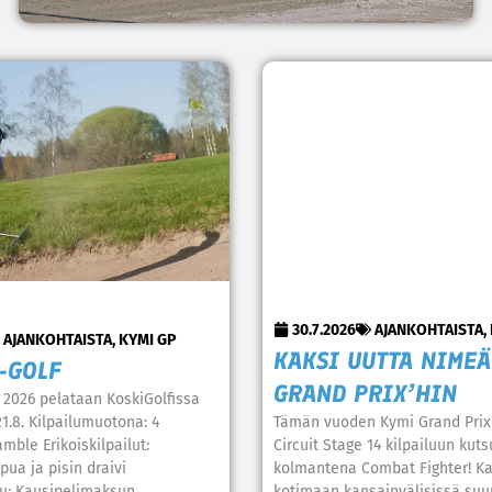
30.7.2026
AJANKOHTAISTA
,
AJANKOHTAISTA
,
KYMI GP
KAKSI UUTTA NIMEÄ
-GOLF
GRAND PRIX’HIN
 2026 pelataan KoskiGolfissa
1.8. Kilpailumuotona: 4
Tämän vuoden Kymi Grand Prix 
mble Erikoiskilpailut:
Circuit Stage 14 kilpailuun kut
ua ja pisin draivi
kolmantena Combat Fighter! Ka
u: Kausipelimaksun
kotimaan kansainvälisissä suur