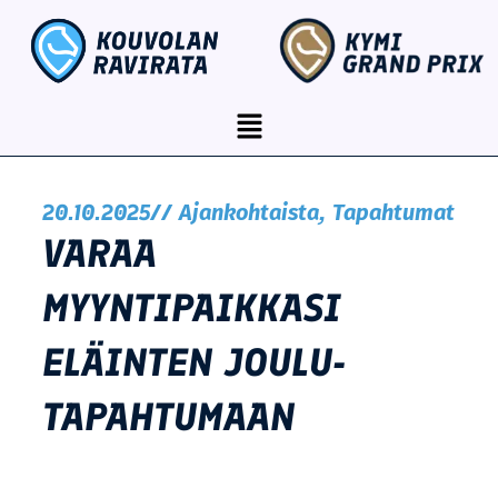
Siirry
content
sisältöön
Menu
20.10.2025
//
Ajankohtaista
,
Tapahtumat
VARAA
MYYNTIPAIKKASI
ELÄINTEN JOULU-
TAPAHTUMAAN