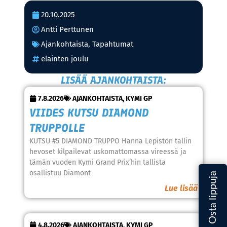
20.10.2025
Antti Perttunen
Ajankohtaista
,
Tapahtumat
eläinten joulu
LISÄÄ AJANKOHTAISTA:
7.8.2026
AJANKOHTAISTA
,
KYMI GP
VIIDES KUTSU DIAMOND
TRUPPOLLE
KUTSU #5 DIAMOND TRUPPO Hanna Lepistön tallin
hevoset kilpailevat uskomattomassa vireessä ja
tämän vuoden Kymi Grand Prix’hin tallista
osallistuu Diamont
Lue lisää
4.8.2026
AJANKOHTAISTA
,
KYMI GP