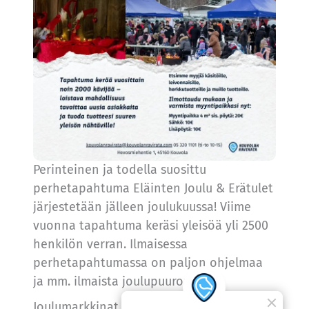
Perinteinen ja todella suosittu
perhetapahtuma Eläinten Joulu & Erätulet
järjestetään jälleen joulukuussa! Viime
vuonna tapahtuma keräsi yleisöä yli 2500
henkilön verran. Ilmaisessa
perhetapahtumassa on paljon ohjelmaa
ja mm. ilmaista joulupuuroa.
Joulumarkkinat on olennainen osa