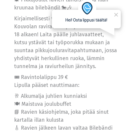
kruunaa bilebändi! 🐎🎶
Kirjaimellisesti vauhdikkaat pikkujoulut
Kouvolan raviradalla perjantaina 14.11. klo
18 alkaen! Laita päälle juhlavaatteet,
kutsu ystävät tai työporukka mukaan ja
suuntaa pikkujouluravitapahtumaan, jossa
yhdistyvät herkullinen ruoka, lämmin
tunnelma ja raviurheilun jännitys.
🎟️ Ravintolalippu 39 €
Lipulla pääset nauttimaan:
🥂 Alkumalja juhlien kunniaksi
🍽️ Maistuva joulubuffet
📘 Ravien käsiohjelma, joka pitää sinut
kartalla illan kulusta
🎸 Ravien jälkeen lavan valtaa Bilebändi