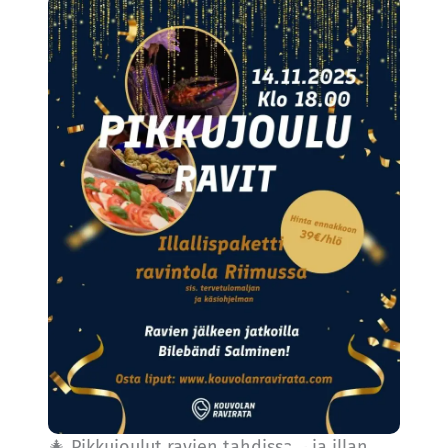
🎄 Pikkujoulut ravien tahdissa – ja illan