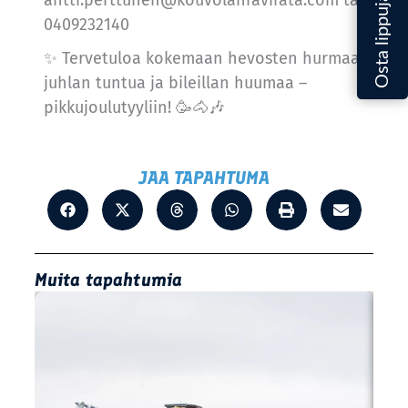
0409232140
✨ Tervetuloa kokemaan hevosten hurmaa,
juhlan tuntua ja bileillan huumaa –
pikkujoulutyyliin! 🥳🐴🎶
JAA TAPAHTUMA
Muita tapahtumia