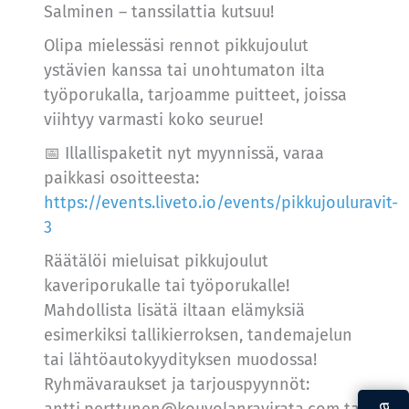
Salminen – tanssilattia kutsuu!
Olipa mielessäsi rennot pikkujoulut
ystävien kanssa tai unohtumaton ilta
työporukalla, tarjoamme puitteet, joissa
viihtyy varmasti koko seurue!
📅 Illallispaketit nyt myynnissä, varaa
paikkasi osoitteesta:
https://events.liveto.io/events/pikkujouluravit-
3
Räätälöi mieluisat pikkujoulut
kaveriporukalle tai työporukalle!
Mahdollista lisätä iltaan elämyksiä
esimerkiksi tallikierroksen, tandemajelun
tai lähtöautokyydityksen muodossa!
Ryhmävaraukset ja tarjouspyynnöt:
antti.perttunen@kouvolanravirata.com tai