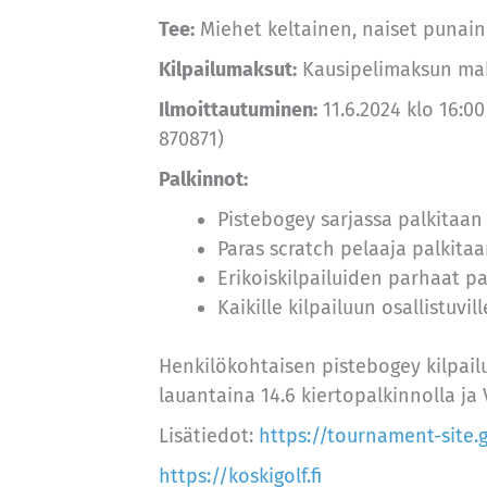
Tee:
Miehet keltainen, naiset punai
Kilpailumaksut:
Kausipelimaksun mak
Ilmoittautuminen:
11.6.2024 klo 16:0
870871)
Palkinnot:
Pistebogey sarjassa palkitaan
Paras scratch pelaaja palkita
Erikoiskilpailuiden parhaat p
Kaikille kilpailuun osallistuv
Henkilökohtaisen pistebogey kilpail
lauantaina 14.6 kiertopalkinnolla ja V
Lisätiedot:
https://tournament-site
https://koskigolf.fi