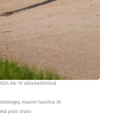
2024 klo 10 väliaikalähtönä
stebogey, maximi tasoitus 36
kä pisin draivi