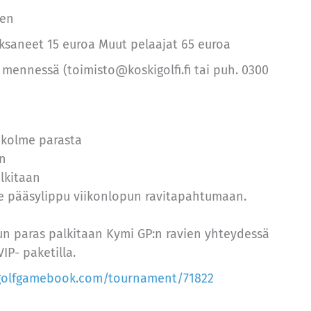
nen
saneet 15 euroa Muut pelaajat 65 euroa
0 mennessä (toimisto@koskigolfi.fi tai puh. 0300
 kolme parasta
an
alkitaan
ille pääsylippu viikonlopun ravitapahtumaan.
un paras palkitaan Kymi GP:n ravien yhteydessä
IP- paketilla.
.golfgamebook.com/tournament/71822