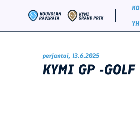
Siirry
content
KO
sisältöön
YH
perjantai, 13.6.2025
KYMI GP -GOLF