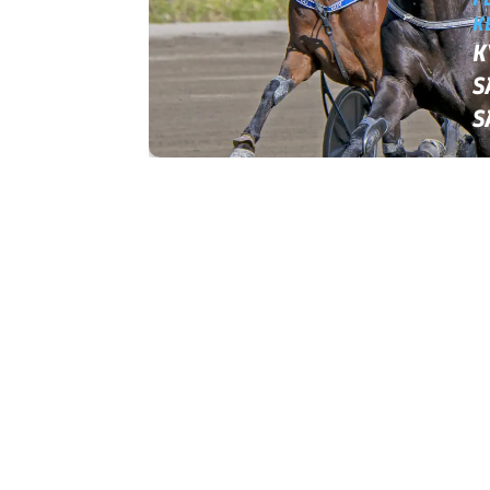
K
K
S
S
Hevosmiehentie 1
45160 Kouvola
kouvolanravirata@kouvolanravirata.com