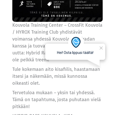
Kouvola Training Center – CrossFit Kouvola
/ HYROX Training Club yhdistävät
voimansa yhdessä Kouvolan Raviradan
kanssa ja tuovat sinulle jotain täysin
uutta: Hybrid Race Kouvola -kisat! Tämä ei
ole pelkkä treeni!
Tule kokemaan aito kisafiilis, haastamaan
itsesi ja näkemään, missä kunnossa
oikeasti olet.
Tervetuloa mukaan – yksin tai yhdessä.
Tämä on tapahtuma, josta puhutaan vielä
pitkään!