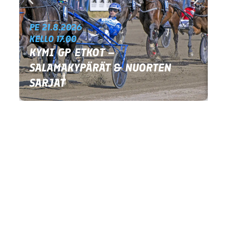
PE 21.8.2026
KELLO 17.00
KYMI GP ETKOT –
L
SALAMAKYPÄRÄT & NUORTEN
KE
SARJAT
K
Hevosmiehentie 1
45160 Kouvola
kouvolanravirata@kouvolanravirata.com