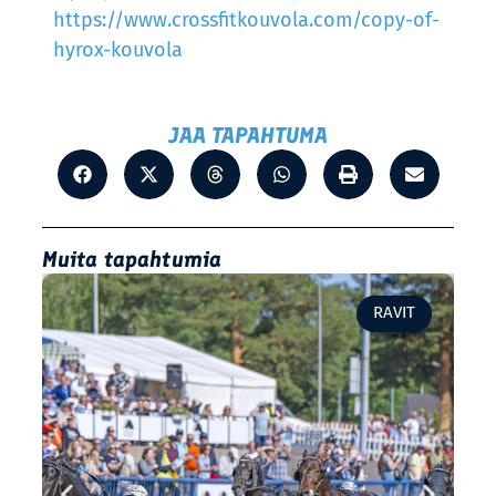
https://www.crossfitkouvola.com/copy-of-
hyrox-kouvola
JAA TAPAHTUMA
Muita tapahtumia
RAVIT