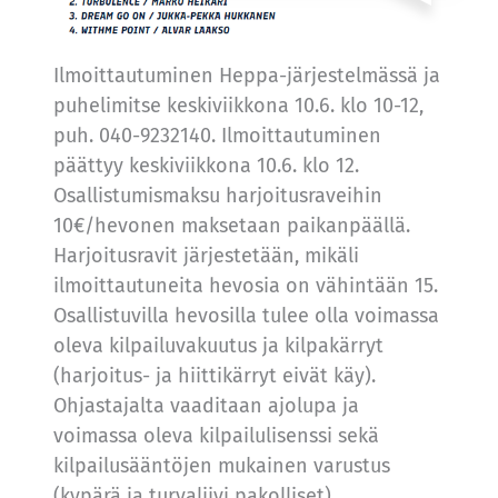
Ilmoittautuminen Heppa-järjestelmässä ja
puhelimitse keskiviikkona 10.6. klo 10-12,
puh. 040-9232140. Ilmoittautuminen
päättyy keskiviikkona 10.6. klo 12.
Osallistumismaksu harjoitusraveihin
10€/hevonen maksetaan paikanpäällä.
Harjoitusravit järjestetään, mikäli
ilmoittautuneita hevosia on vähintään 15.
Osallistuvilla hevosilla tulee olla voimassa
oleva kilpailuvakuutus ja kilpakärryt
(harjoitus- ja hiittikärryt eivät käy).
Ohjastajalta vaaditaan ajolupa ja
voimassa oleva kilpailulisenssi sekä
kilpailusääntöjen mukainen varustus
(kypärä ja turvaliivi pakolliset).