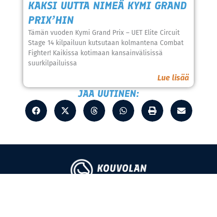
KAKSI UUTTA NIMEÄ KYMI GRAND
PRIX’HIN
Tämän vuoden Kymi Grand Prix – UET Elite Circuit
Stage 14 kilpailuun kutsutaan kolmantena Combat
Fighter! Kaikissa kotimaan kansainvälisissä
suurkilpailuissa
Lue lisää
JAA UUTINEN:
Hevosmiehentie 1
45160 Kouvola