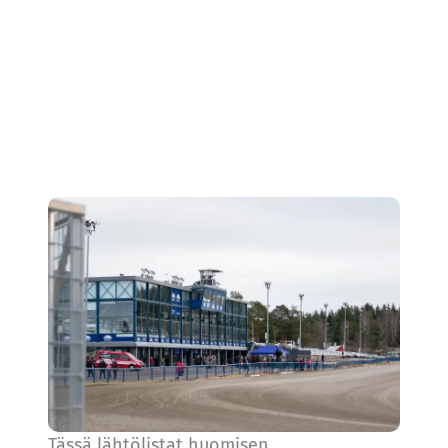
Tässä lähtölistat huomisen