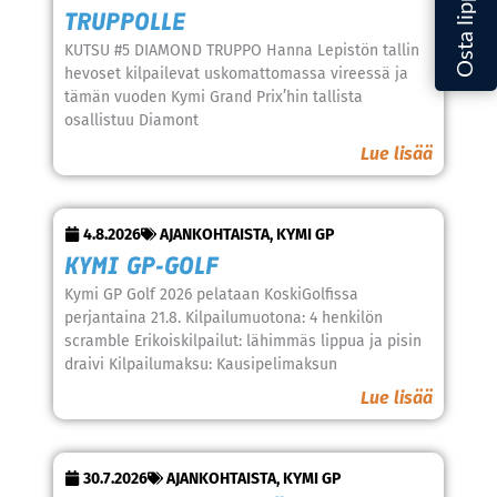
TRUPPOLLE
KUTSU #5 DIAMOND TRUPPO Hanna Lepistön tallin
hevoset kilpailevat uskomattomassa vireessä ja
tämän vuoden Kymi Grand Prix’hin tallista
osallistuu Diamont
Lue lisää
4.8.2026
AJANKOHTAISTA
,
KYMI GP
KYMI GP-GOLF
Kymi GP Golf 2026 pelataan KoskiGolfissa
perjantaina 21.8. Kilpailumuotona: 4 henkilön
scramble Erikoiskilpailut: lähimmäs lippua ja pisin
draivi Kilpailumaksu: Kausipelimaksun
Lue lisää
30.7.2026
AJANKOHTAISTA
,
KYMI GP