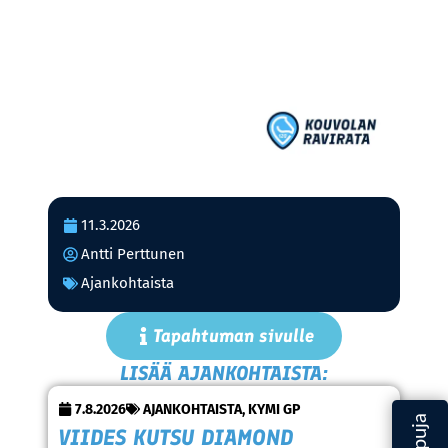
11.3.2026
Antti Perttunen
Ajankohtaista
Tapahtuman sivulle
LISÄÄ AJANKOHTAISTA:
7.8.2026
AJANKOHTAISTA
,
KYMI GP
VIIDES KUTSU DIAMOND